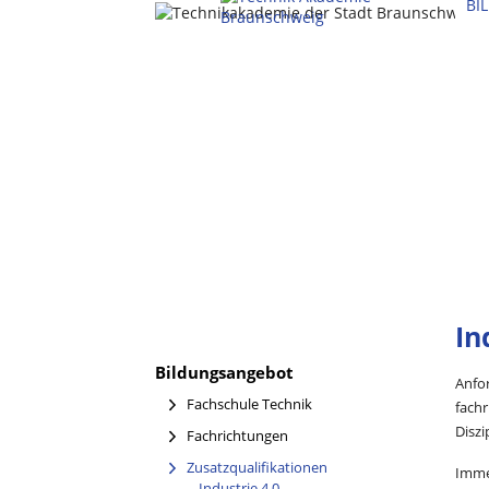
BI
In
Bildungsangebot
Anfo
Fachschule Technik
fach
Diszi
Fachrichtungen
Zusatzqualifikationen
Imme
(current)
Industrie 4.0