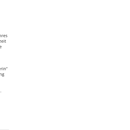
hres
zeit
e
rin“
ung
.