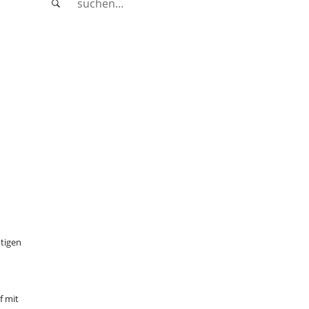
tigen
f mit