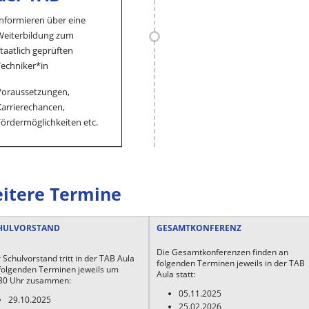
Informieren über eine
Weiterbildung zum
taatlich geprüften
Techniker*in
Voraussetzungen,
Karrierechancen,
Fördermöglichkeiten etc.
itere Termine
HULVORSTAND
GESAMTKONFERENZ
Die Gesamtkonferenzen finden an
 Schulvorstand tritt in der TAB Aula
folgenden Terminen jeweils in der TAB
folgenden Terminen jeweils um
Aula statt:
30 Uhr zusammen:
05.11.2025
29.10.2025
25.02.2026