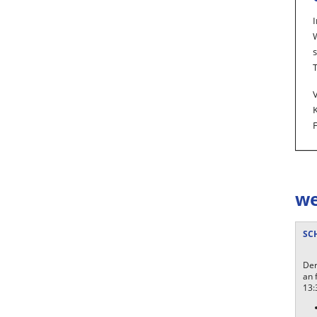
s
we
SC
Der
an 
13: