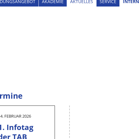
LDUNGSANGEBOT
AKADEMIE
AKTUELLES
SERVICE
INTERN
rmine
14. FEBRUAR 2026
1. Infotag
der TAB