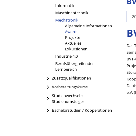
BV
Informatik
Maschinentechnik
2
Mechatronik
Allgemeine Informationen
B
(current)
Awards
Projekte
Aktuelles
Das 
Exkursionen
Seme
Industrie 4.0
BVT-
Berufsübergreifender
Proje
Lernbereich
Stör
Zusatzqualifikationen
Koop
Deut
Vorbereitungskurse
e.V. 
Studienwechsel +
Studienumsteiger
Bachelorstudien / Kooperationen