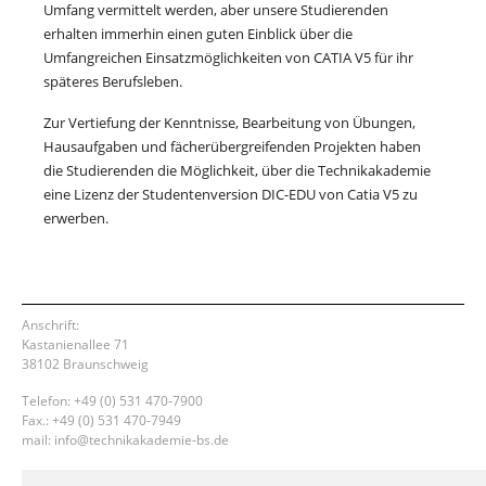
Umfang vermittelt werden, aber unsere Studierenden
erhalten immerhin einen guten Einblick über die
Umfangreichen Einsatzmöglichkeiten von CATIA V5 für ihr
späteres Berufsleben.
Zur Vertiefung der Kenntnisse, Bearbeitung von Übungen,
Hausaufgaben und fächerübergreifenden Projekten haben
die Studierenden die Möglichkeit, über die Technikakademie
eine Lizenz der Studentenversion DIC-EDU von Catia V5 zu
erwerben.
Anschrift:
Kastanienallee 71
38102 Braunschweig
Telefon: +49 (0) 531 470-7900
Fax.: +49 (0) 531 470-7949
mail: info@technikakademie-bs.de
Impressum