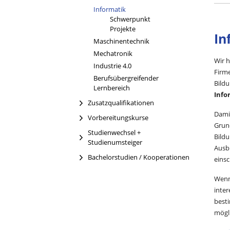
Informatik
Schwerpunkt
Projekte
In
Maschinentechnik
Mechatronik
Wir h
Industrie 4.0
Firm
Berufsübergreifender
Bild
Lernbereich
Info
Zusatzqualifikationen
Dami
Vorbereitungskurse
Grund
Studienwechsel +
Bild
Studienumsteiger
Ausbi
Bachelorstudien / Kooperationen
einsc
Wenn 
inter
best
mögl