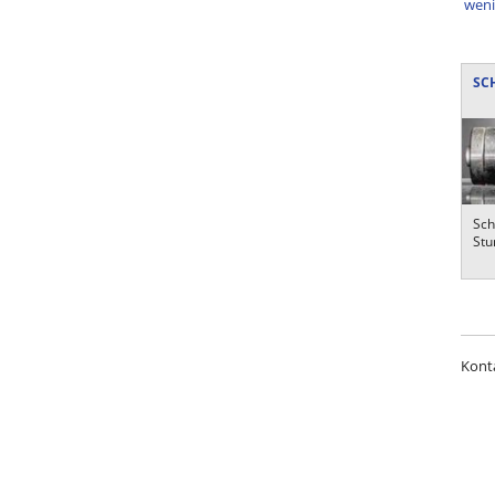
weni
SC
Sch
Stu
Konta