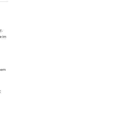
T-
e im
inem
g