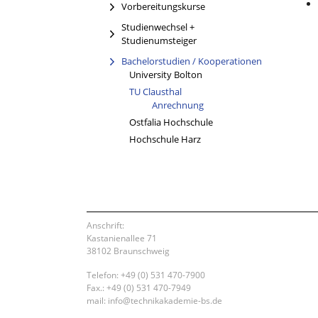
Vorbereitungskurse
Studienwechsel +
Studienumsteiger
Bachelorstudien / Kooperationen
University Bolton
TU Clausthal
(current)
Anrechnung
Ostfalia Hochschule
Hochschule Harz
Anschrift:
Kastanienallee 71
38102 Braunschweig
Telefon: +49 (0) 531 470-7900
Fax.: +49 (0) 531 470-7949
mail: info@technikakademie-bs.de